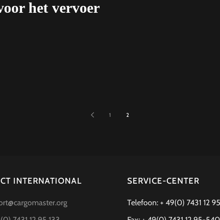
oor het vervoer
1
2
CT INTERNATIONAL
SERVICE-CENTER
ort@cargomaster.org
Telefoon:
+ 49(0) 7431 12 
(0) 7431 12 95 133
Fax:
+ 49(0) 7431 12 95-540