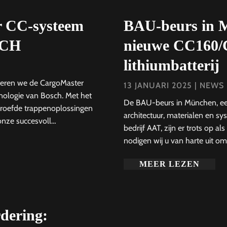
r CC-systeem
BAU-beurs in M
SCH
nieuwe CC160/C
lithiumbatterij
nteren we de CargoMaster
13 JANUARI 2025
|
NEWS
ologie van Bosch. Met het
De BAU-beurs in München, ee
roefde trappenoplossingen
architectuur, materialen en sy
onze succesvoll…
bedrijf AAT, zijn er trots op al
nodigen wij u van harte uit o
MEER LEZEN
dering: